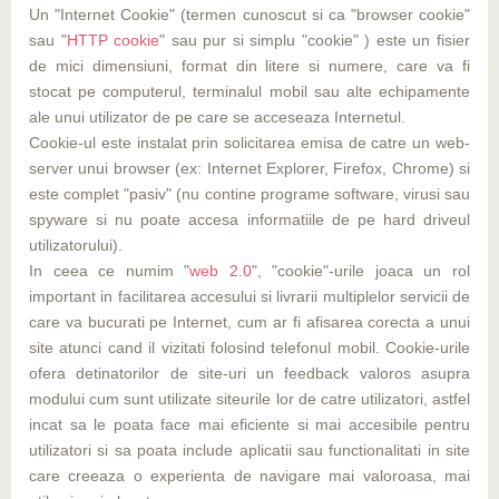
Un "Internet Cookie" (termen cunoscut si ca "browser cookie"
sau "
HTTP cookie
" sau pur si simplu "cookie" ) este un fisier
de mici dimensiuni, format din litere si numere, care va fi
stocat pe computerul, terminalul mobil sau alte echipamente
ale unui utilizator de pe care se acceseaza Internetul.
Cookie-ul este instalat prin solicitarea emisa de catre un web-
server unui browser (ex: Internet Explorer, Firefox, Chrome) si
este complet "pasiv" (nu contine programe software, virusi sau
spyware si nu poate accesa informatiile de pe hard driveul
utilizatorului).
In ceea ce numim "
web 2.0
", "cookie"-urile joaca un rol
important in facilitarea accesului si livrarii multiplelor servicii de
care va bucurati pe Internet, cum ar fi afisarea corecta a unui
site atunci cand il vizitati folosind telefonul mobil. Cookie-urile
ofera detinatorilor de site-uri un feedback valoros asupra
modului cum sunt utilizate siteurile lor de catre utilizatori, astfel
incat sa le poata face mai eficiente si mai accesibile pentru
utilizatori si sa poata include aplicatii sau functionalitati in site
care creeaza o experienta de navigare mai valoroasa, mai