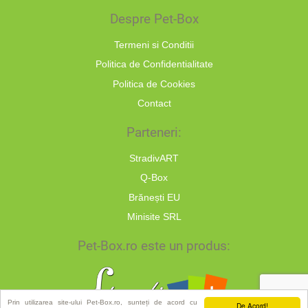
Despre Pet-Box
Termeni si Conditii
Politica de Confidentialitate
Politica de Cookies
Contact
Parteneri:
StradivART
Q-Box
Brănești EU
Minisite SRL
Pet-Box.ro este un produs:
Prin utilizarea site-ului Pet-Box.ro, sunteți de acord cu
De Acord!