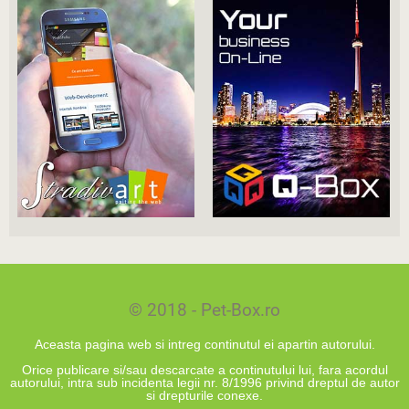
© 2018 - Pet-Box.ro
Aceasta pagina web si intreg continutul ei apartin autorului.
Orice publicare si/sau descarcate a continutului lui, fara acordul
autorului, intra sub incidenta legii nr. 8/1996 privind dreptul de autor
si drepturile conexe.