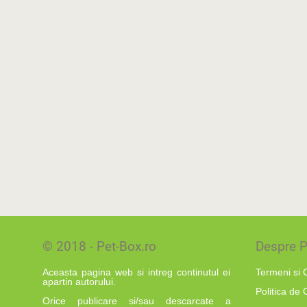
© 2018 - Pet-Box.ro
Despre P
Aceasta pagina web si intreg continutul ei
Termeni si C
apartin autorului.
Politica de 
Orice publicare si/sau descarcate a