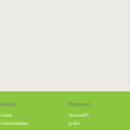
et-Box
Parteneri:
onditii
StradivART
Confidentialitate
Q-Box