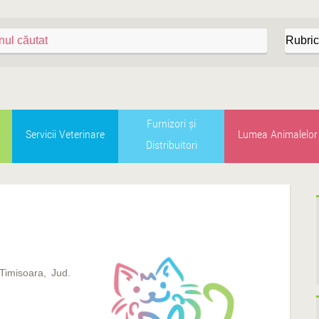
Furnizori şi
Servicii Veterinare
Lumea Animalelor
Distribuitori
Timisoara, Jud.