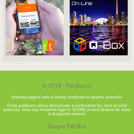
© 2018 - Pet-Box.ro
Aceasta pagina web si intreg continutul ei apartin autorului.
Orice publicare si/sau descarcate a continutului lui, fara acordul
autorului, intra sub incidenta legii nr. 8/1996 privind dreptul de autor
si drepturile conexe.
Despre Pet-Box