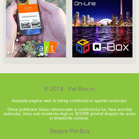
© 2018 - Pet-Box.ro
Aceasta pagina web si intreg continutul ei apartin autorului.
Orice publicare si/sau descarcate a continutului lui, fara acordul
autorului, intra sub incidenta legii nr. 8/1996 privind dreptul de autor
si drepturile conexe.
Despre Pet-Box