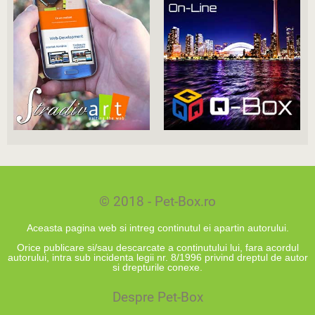
© 2018 - Pet-Box.ro
Aceasta pagina web si intreg continutul ei apartin autorului.
Orice publicare si/sau descarcate a continutului lui, fara acordul
autorului, intra sub incidenta legii nr. 8/1996 privind dreptul de autor
si drepturile conexe.
Despre Pet-Box