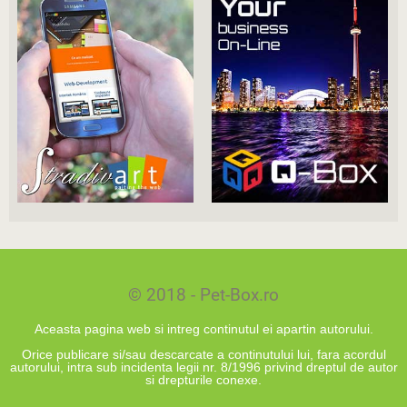
© 2018 - Pet-Box.ro
Aceasta pagina web si intreg continutul ei apartin autorului.
Orice publicare si/sau descarcate a continutului lui, fara acordul
autorului, intra sub incidenta legii nr. 8/1996 privind dreptul de autor
si drepturile conexe.