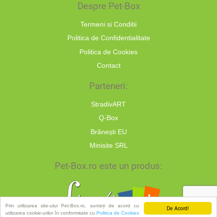
Despre Pet-Box
Termeni si Conditii
Politica de Confidentialitate
Politica de Cookies
Contact
Parteneri:
StradivART
Q-Box
Brănești EU
Minisite SRL
Pet-Box.ro este un produs:
Prin utilizarea site-ului Pet-Box.ro, sunteți de acord cu
De Acord!
utilizarea cookie-urilor în conformitate cu
Politica de Cookies