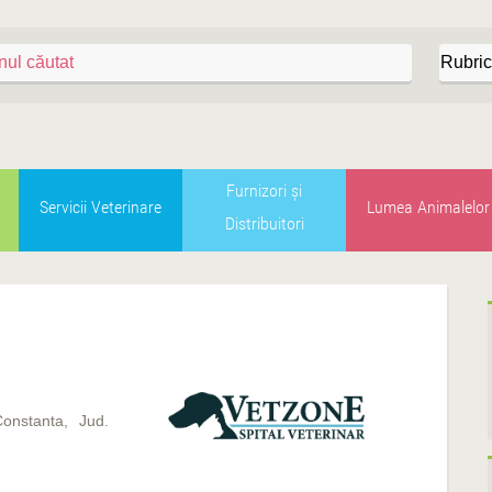
Furnizori şi
Servicii Veterinare
Lumea Animalelor
Distribuitori
onstanta, Jud.