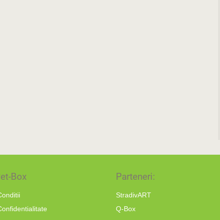
et-Box
Parteneri:
onditii
StradivART
Confidentialitate
Q-Box