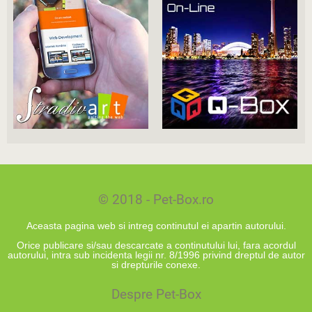
© 2018 - Pet-Box.ro
Aceasta pagina web si intreg continutul ei apartin autorului.
Orice publicare si/sau descarcate a continutului lui, fara acordul
autorului, intra sub incidenta legii nr. 8/1996 privind dreptul de autor
si drepturile conexe.
Despre Pet-Box