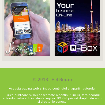
© 2018 - Pet-Box.ro
Aceasta pagina web si intreg continutul ei apartin autorului.
Orice publicare si/sau descarcate a continutului lui, fara acordul
autorului, intra sub incidenta legii nr. 8/1996 privind dreptul de autor
si drepturile conexe.