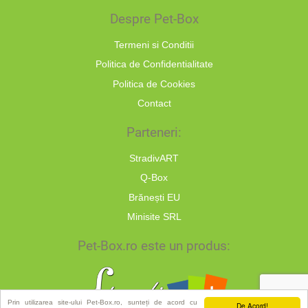
Despre Pet-Box
Termeni si Conditii
Politica de Confidentialitate
Politica de Cookies
Contact
Parteneri:
StradivART
Q-Box
Brănești EU
Minisite SRL
Pet-Box.ro este un produs:
Prin utilizarea site-ului Pet-Box.ro, sunteți de acord cu
De Acord!