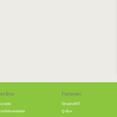
et-Box
Parteneri:
onditii
StradivART
Confidentialitate
Q-Box