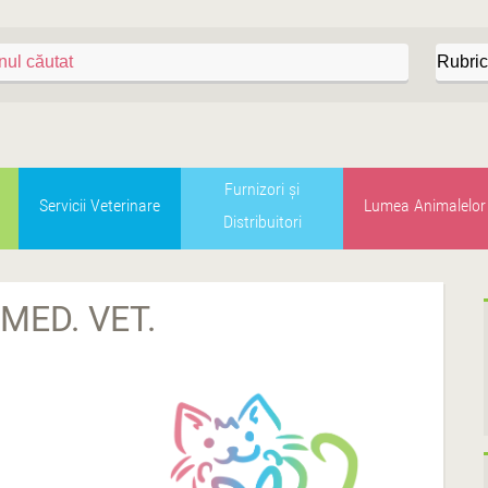
Furnizori şi
Servicii Veterinare
Lumea Animalelor
Distribuitori
MED. VET.