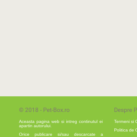
© 2018 - Pet-Box.ro
Despre P
Aceasta pagina web si intreg continutul ei
Termeni si C
apartin autorului.
Politica de 
Orice publicare si/sau descarcate a