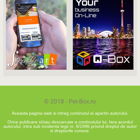
© 2018 - Pet-Box.ro
Aceasta pagina web si intreg continutul ei apartin autorului.
Orice publicare si/sau descarcate a continutului lui, fara acordul
autorului, intra sub incidenta legii nr. 8/1996 privind dreptul de autor
si drepturile conexe.