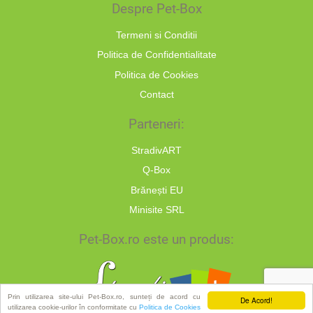
Despre Pet-Box
Termeni si Conditii
Politica de Confidentialitate
Politica de Cookies
Contact
Parteneri:
StradivART
Q-Box
Brănești EU
Minisite SRL
Pet-Box.ro este un produs:
Prin utilizarea site-ului Pet-Box.ro, sunteți de acord cu
De Acord!
utilizarea cookie-urilor în conformitate cu
Politica de Cookies